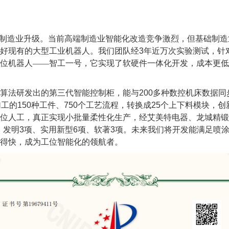
统制造业升级。当前高端制造业智能化改造竞争激烈，但基础制
好现有的大型工业机器人。我们团队经
3
年近万次实验测试，针
位机器人——智工一号，它实现了软硬件一体化开发，成本更低
算法研发出的第三代智能控制柜，能与
200
多种数控机床数据同
加工的
150
种工件、
750
个工艺流程，转换成
25
个上下料模块，创
位人工，真正实现小批量柔性化生产，经艾美特电器、龙城精锻
，发明
3
项、实用新型
6
项、软著
3
项。未来我们将开发能满足喷
得快，成为工位智能化的领航者。