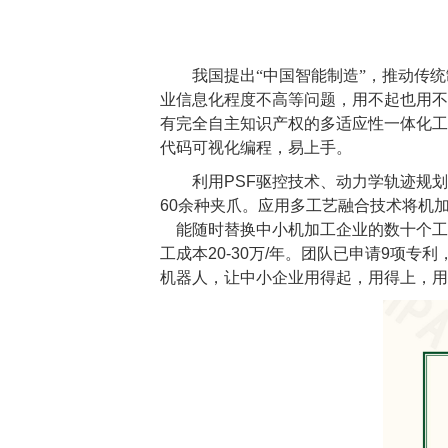
我国提出“中国智能制造”，推动传
业信息化程度不高等问题，用不起也用不
有完全自主知识产权的多适应性一体化工
代码可视化编程，易上手。
利用
PSF
驱控技术、动力学轨迹规划
60
余种夹爪。应用多工艺融合技术将机
能随时替换中小机加工企业的数十个工
工成本
20-30
万
/
年。团队已申请
9
项专利
机器人，让中小企业用得起，用得上，用